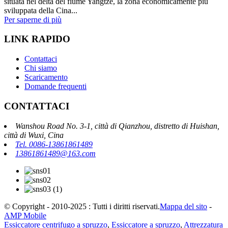
situata nel delta del fiume Yangtze, la zona economicamente più
sviluppata della Cina...
Per saperne di più
LINK RAPIDO
Contattaci
Chi siamo
Scaricamento
Domande frequenti
CONTATTACI
Wanshou Road No. 3-1, città di Qianzhou, distretto di Huishan,
città di Wuxi, Cina
Tel. 0086-13861861489
13861861489@163.com
© Copyright - 2010-2025 : Tutti i diritti riservati.
Mappa del sito
-
AMP Mobile
Essiccatore centrifugo a spruzzo
,
Essiccatore a spruzzo
,
Attrezzatura