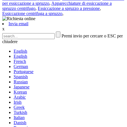
per essiccazione a spruzzo
,
Apparecchiature di essiccazione a
spruzzo centrifugo
,
Essiccazione a spruzzo a pressione
,
Essiccazione centrifuga a spruzzo
,
Invia email
x
Premi invio per cercare o ESC per
chiudere
English
English
French
German
Portuguese
Spanish
Russian
Japanese
Korean
Arabic
Irish
Greek
Turkish
Italian
Danish